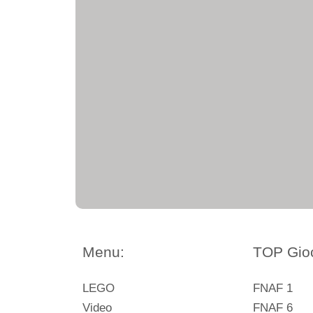
Menu:
TOP Gioc
LEGO
FNAF 1
Video
FNAF 6