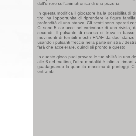
dell'orrore sull'animatronica di una pizzeria.
In questa modifica il giocatore ha la possibilità di ti
tiro, ha l'opportunità di riprendere le figure familia
profondità di una stanza. Gli scatti sono sparati c
Ci sono 5 cartucce nel caricatore di una rivista, 
secondi. Il pulsante di ricarica si trova in bas
movimenti di terribili mostri FNAF da due stanz
usando i pulsanti freccia nella parte sinistra / dest
farà che accelerare, quindi sii pronto a questo.
In questo gioco puoi provare le tue abilità in una de
alle 6 del mattino; l'altra modalità è infinita: rimani
guadagnando la quantità massima di punteggi. Ci so
entrambi.