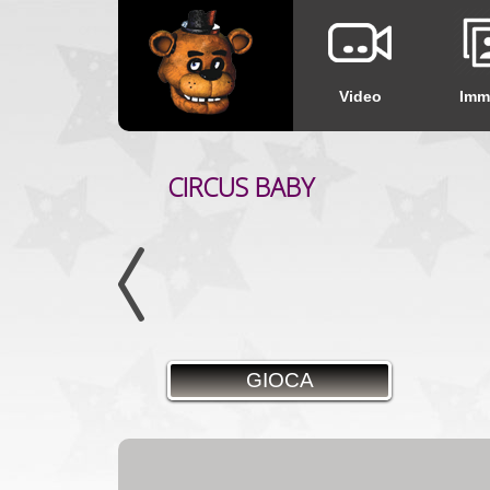
Video
Imm
CIRCUS BABY
GOLDEN FREDDY JUMPSCAR
GIOCA
GIOCA