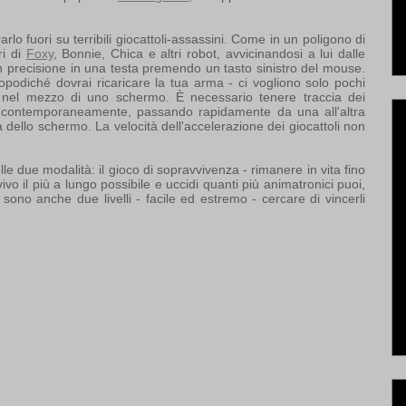
rarlo fuori su terribili giocattoli-assassini. Come in un poligono di
ri di
Foxy
, Bonnie, Chica e altri robot, avvicinandosi a lui dalle
on precisione in una testa premendo un tasto sinistro del mouse.
dopodiché dovrai ricaricare la tua arma - ci vogliono solo pochi
so nel mezzo di uno schermo. È necessario tenere traccia dei
e contemporaneamente, passando rapidamente da una all'altra
ra dello schermo. La velocità dell'accelerazione dei giocattoli non
lle due modalità: il gioco di sopravvivenza - rimanere in vita fino
 vivo il più a lungo possibile e uccidi quanti più animatronici puoi,
no anche due livelli - facile ed estremo - cercare di vincerli