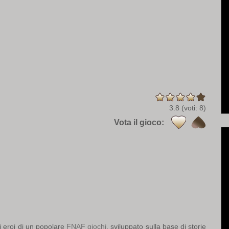
3.8
(voti:
8
)
Vota il gioco:
li eroi di un popolare
FNAF giochi
, sviluppato sulla base di storie