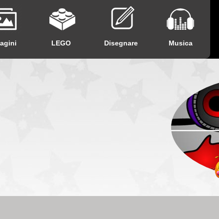
agini
LEGO
Disegnare
Musica
E