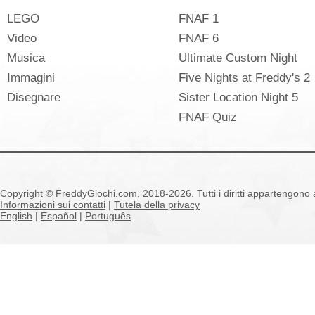
LEGO
FNAF 1
Video
FNAF 6
Musica
Ultimate Custom Night
Immagini
Five Nights at Freddy's 2
Disegnare
Sister Location Night 5
FNAF Quiz
Copyright ©
FreddyGiochi.com
, 2018-2026. Tutti i diritti appartengono a
Informazioni sui contatti
|
Tutela della privacy
English
|
Español
|
Português