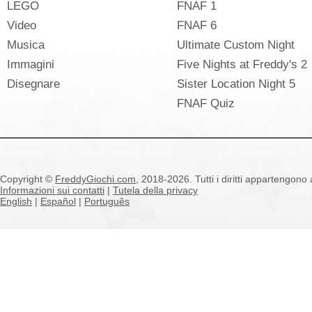
LEGO
FNAF 1
Video
FNAF 6
Musica
Ultimate Custom Night
Immagini
Five Nights at Freddy's 2
Disegnare
Sister Location Night 5
FNAF Quiz
Copyright ©
FreddyGiochi.com
, 2018-2026. Tutti i diritti appartengono a
Informazioni sui contatti
|
Tutela della privacy
English
|
Español
|
Português